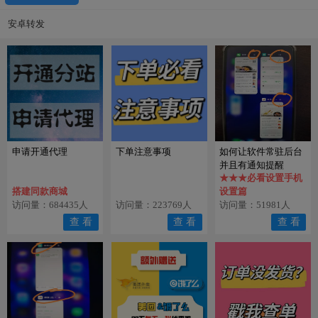
安卓转发
申请开通代理
下单注意事项
如何让软件常驻后台
并且有通知提醒
★★★必看设置手机
搭建同款商城
设置篇
访问量：684435人
访问量：223769人
访问量：51981人
查 看
查 看
查 看