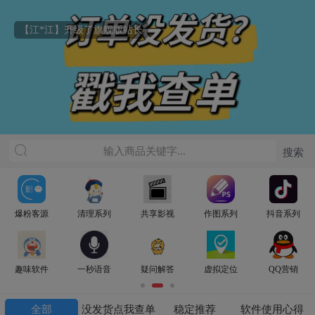
【江*江】升级了旗舰版站长
爆粉客源
清理系列
共享影视
作图系列
抖音系列
趣味软件
一秒语音
疑问解答
虚拟定位
QQ营销
全部
没发货点我查单
稳定推荐
软件使用心得