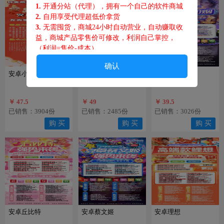
1.
开通分站（代理），拥有一个自己的软件商城
2.
自用享受代理超低价拿货
3.
无需囤货，商城24小时自动营业，自动赚取收
益，商城产品零售价可修改，利润自己掌控，
（利润=售价-成本
）
4.
客户在你商城下单，佣金都归你，躺赚！
确认
5.
客户在你商城开通分站代理 提成也属于你，躺
安卓小龙人
安卓牡丹花
安卓柳如烟
赚！
6.
你的代理每出一单你都有佣金，躺赚！
￥ 47.5
￥ 49
￥ 39.5
已销售：3904份
已销售：2485份
已销售：3026份
售后须知
购 买
购 买
购 买
1.
不可刷机换机，不可恢复出
厂设置，不可系统
升级、 更换手机卡等操作，激活码请妥善保管，
后期升级可能会用到，丢失激活码请重新购买，
苹果用户请勿打开广告追踪标识。
2.
如遇腾讯查封，政府查封，开发商被抓跑路，
服务器系统维护瘫痪，等不可抗拒因素，概不退
款；
3.
软件为您带来便利的同时，也请要接受他的风
安卓丘比特
安卓蔡文姬
安卓理想
险。