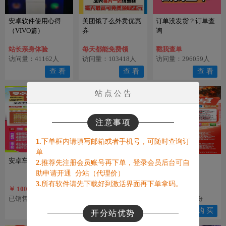
安卓软件使用心得
美团饿了么外卖优惠
订单没发货？订单查
（VIVO篇）
券
询
站长亲身体验
每天都能免费领
戳我查单
访问量：41162人
访问量：103418人
访问量：296059人
查 看
查 看
查 看
站 点 公 告
注意事项
1.
下单框内请填写邮箱或者手机号，可随时查询订
单
安卓车厘子
安卓草莓熊
赤兔安卓
2.
推荐先注册会员账号再下单，登录会员后台可自
助申请开通 分站（代理价）
3.
所有软件请先下载好到激活界面再下单拿码。
￥ 1000019.5
￥ 47.5
￥ 37.5
已销售：3134份
已销售：4953份
已销售：2680份
购 买
购 买
购 买
开分站优势