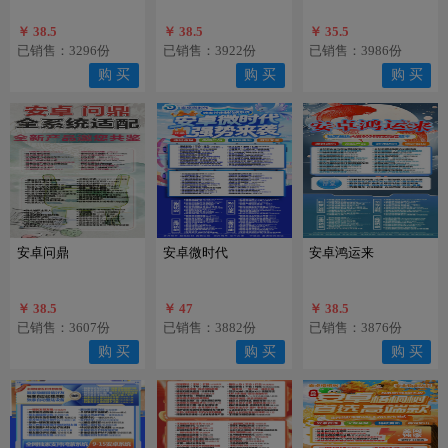
￥ 38.5
￥ 38.5
￥ 35.5
商城承诺
已销售：3296份
已销售：3922份
已销售：3986份
本商城保证激活码正版，可正常激活，如有售后
购 买
购 买
购 买
问题，添加客服后请直接说明问题，以便能尽快
为您解决问题，可节省双方时间。
安卓问鼎
安卓微时代
安卓鸿运来
￥ 38.5
￥ 47
￥ 38.5
已销售：3607份
已销售：3882份
已销售：3876份
购 买
购 买
购 买