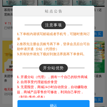
慕雨年卡激活码（还
慕雨兑换码-不退不换
慕雨季卡激活码（还
站 点 公 告
需购买兑换码）
（还要买激活码）
需买兑换码）
￥ 71
￥ 18
￥ 40
注意事项
已销售：9149份
已销售：4973份
已销售：4251份
购 买
购 买
购 买
1.
下单框内请填写邮箱或者手机号，可随时查询订
单
2.
推荐先注册会员账号再下单，登录会员后台可自
助申请开通 分站（代理价）
3.
所有软件请先下载好到激活界面再下单拿码。
开分站优势
美团饿了么外卖优惠
苹果阿修罗-（老用户
棉花糖活动码不退换
1.
开通分站（代理），拥有一个自己的软件商城
券
到期续费请看）
2.
自用享受代理超低价拿货
3.
无需囤货，商城24小时自动营业，自动赚取收
每天都能免费领
￥ 23.5
益，商城产品零售价可修改，利润自己掌控，
访问量：103378人
访问量：13931人
已销售：3626份
（利润=售价-成本
）
查 看
查 看
购 买
4.
客户在你商城下单，佣金都归你，躺赚！
确认