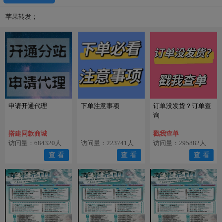
苹果转发；
申请开通代理
下单注意事项
订单没发货？订单查
询
搭建同款商城
戳我查单
访问量：684320人
访问量：223741人
访问量：295882人
查 看
查 看
查 看