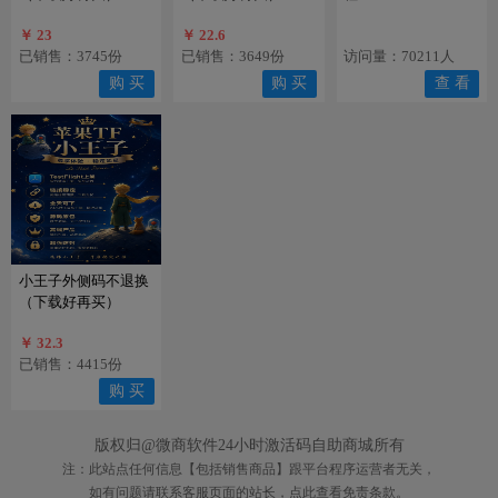
￥ 23
￥ 22.6
已销售：3745份
已销售：3649份
访问量：70211人
购 买
购 买
查 看
小王子外侧码不退换
（下载好再买）
￥ 32.3
已销售：4415份
购 买
版权归@微商软件24小时激活码自助商城所有
注：此站点任何信息【包括销售商品】跟平台程序运营者无关，
如有问题请联系客服页面的站长，点此查看免责条款。