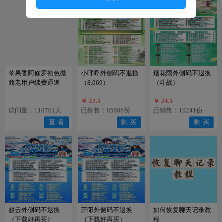
5.
客户在你商城开通分站代理 提成也属于你，躺
赚！
6.
你的代理每出一单你都有佣金，躺赚！
售后须知
1.
不可刷机换机，不可恢复出
厂设置，不可系统
苹果香阿修罗初色微
小呼呼外侧码不退换
烟花雨外侧码不退换
升级、 更换手机卡等操作，激活码请妥善保管，
商老用户续费通道
（8.069）
（斗战）
后期升级可能会用到，丢失激活码请重新购买，
苹果用户请勿打开广告追踪标识。
￥ 22.5
￥ 24.5
访问量：118761人
已销售：65686份
已销售：10241份
2.
如遇腾讯查封，政府查封，开发商被抓跑路，
服务器系统维护瘫痪，等不可抗拒因素，概不退
查 看
购 买
购 买
款；
3.
软件为您带来便利的同时，也请要接受他的风
险。
商城承诺
本商城保证激活码正版，可正常激活，如有售后
问题，添加客服后请直接说明问题，以便能尽快
为您解决问题，可节省双方时间。
赵云外侧码不退换
开阳外侧码不退换
如何恢复聊天记录教
（下载好再买）
（下载好再买）
程