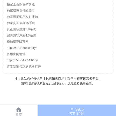
独家上百款营销功能
独家双设备模式登录
独家黑屏消息实时通知
独家真正兼容15系统
真正兼容澎湃2.0系统
完美兼容鸿蒙4.3系统
柳如烟正版官网
http://wm.iosoc.cn/lry/
备用官网地址
http://154.64.244.6/lry/
请复制链接到浏览器打开
注：此站点任何信息【包括销售商品】跟平台程序运营者无关，
如有问题请联系客服页面的站长，点此查看免责条款。
￥
39.5
立即购买
首页