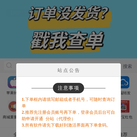
【180***593】获得下级推广收益1.71元
站 点 公 告
注意事项
苹果转发
在线客服
安卓转发
申请代理
云端转发
1.
下单框内请填写邮箱或者手机号，可随时查询订
单
2.
推荐先注册会员账号再下单，登录会员后台可自
商城重要通知
云端秒包
官方辅助
电脑营销
支付宝红包
助申请开通 分站（代理价）
3.
所有软件请先下载好到激活界面再下单拿码。
全部
限时活动
没发货点我查单
稳定推荐