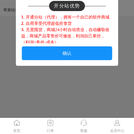
开分站优势
苹果转发；
1.
开通分站（代理），拥有一个自己的软件商城
2.
自用享受代理超低价拿货
版权归@微商软件24小时激活码自助商城所有
3.
无需囤货，商城24小时自动营业，自动赚取收
注：此站点任何信息【包括销售商品】跟平台程序运营者无关，
益，商城产品零售价可修改，利润自己掌控，
如有问题请联系客服页面的站长，点此查看免责条款。
（利润=售价-成本
）
搭建同款无限版主站
4.
客户在你商城下单，佣金都归你，躺赚！
确认
5.
客户在你商城开通分站代理 提成也属于你，躺
赚！
6.
你的代理每出一单你都有佣金，躺赚！
售后须知
1.
不可刷机换机，不可恢复出
厂设置，不可系统
升级、 更换手机卡等操作，激活码请妥善保管，
后期升级可能会用到，丢失激活码请重新购买，
苹果用户请勿打开广告追踪标识。
2.
如遇腾讯查封，政府查封，开发商被抓跑路，
服务器系统维护瘫痪，等不可抗拒因素，概不退
首页
订单
客服
会员中心
款；