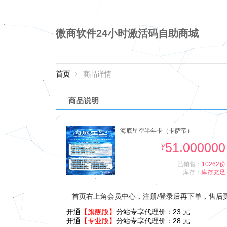
微商软件24小时激活码自助商城
首页
〉
商品详情
商品说明
海底星空半年卡（卡萨帝）
51.000000
¥
已销售：
10262份
库存：
库存充足
您当前未登录，点击首页右上角会员中心，注册/登录后再下单，售后更加
开通
【旗舰版】
分站专享代理价：
23
元
开通
【专业版】
分站专享代理价：
28
元